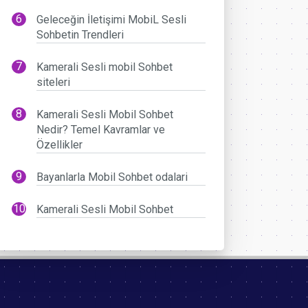
Geleceğin İletişimi MobiL Sesli
Sohbetin Trendleri
Kamerali Sesli mobil Sohbet
siteleri
Kamerali Sesli Mobil Sohbet
Nedir? Temel Kavramlar ve
Özellikler
Bayanlarla Mobil Sohbet odalari
Kamerali Sesli Mobil Sohbet