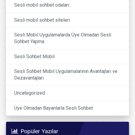
Sesli mobil sohbet odalari
Sesli mobil sohbet siteleri
Sesli Mobil Uygulamalarda Üye Olmadan Sesli
Sohbet Yapma
Sesli Sohbet Mobil
Sesli Sohbet Mobil Uygulamalarının Avantajları ve
Dezavantajları
Uncategorized
Üye Olmadan Bayanlarla Sesli Sohbet
Popüler Yazılar