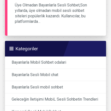
Üye Olmadan Bayanlarla Sesli Sohbet,Son
yıllarda, üye olmadan mobil sesli sohbet
siteleri popülerlik kazandı. Kullanıcılar, bu
platformlarda…
Kategoriler
Bayanlarla Mobil Sohbet odalari
Bayanlarla Sesli Mobil chat
Bayanlarla Sesli mobil sohbet
Geleceğin İletişimi MobiL Sesli Sohbetin Trendleri