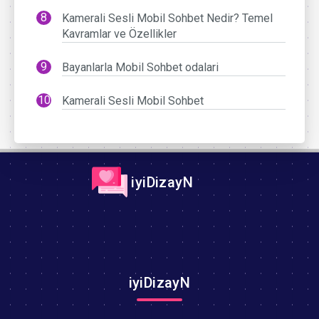
Kamerali Sesli Mobil Sohbet Nedir? Temel
Kavramlar ve Özellikler
Bayanlarla Mobil Sohbet odalari
Kamerali Sesli Mobil Sohbet
iyiDizayN
iyiDizayN