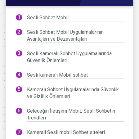
Sesli Sohbet Mobil
Sesli Sohbet Mobil Uygulamalarının
Avantajları ve Dezavantajları
Sesli Kameralı Sohbet Uygulamalarında
Güvenlik Önlemleri
Sesli kamerali Mobil sohbet
Kameralı Sohbet Uygulamalarında Güvenlik
ve Gizlilik Önlemleri
Geleceğin İletişimi MobiL Sesli Sohbetin
Trendleri
Kamerali Sesli mobil Sohbet siteleri