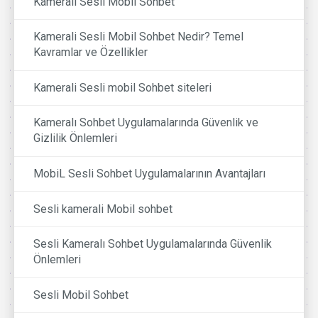
Kamerali Sesli Mobil Sohbet
Kamerali Sesli Mobil Sohbet Nedir? Temel
Kavramlar ve Özellikler
Kamerali Sesli mobil Sohbet siteleri
Kameralı Sohbet Uygulamalarında Güvenlik ve
Gizlilik Önlemleri
MobiL Sesli Sohbet Uygulamalarının Avantajları
Sesli kamerali Mobil sohbet
Sesli Kameralı Sohbet Uygulamalarında Güvenlik
Önlemleri
Sesli Mobil Sohbet