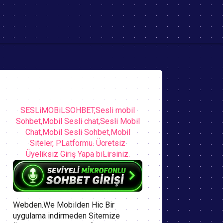
SESLiMOBiLSOHBET,Sesli mobil
Sohbet,Mobil Sesli chat,Sesli Mobil
Chat,Mobil Sesli Sohbet,Mobil
Siteler, PLatformu. Ücretsiz
Üyeliksiz Giriş Yapa biLirsiniz.
Webden.We Mobilden Hic Bir
uygulama indirmeden Sitemize