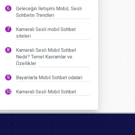
Geleceğin İletişimi MobiL Sesli
Sohbetin Trendleri
Kamerali Sesli mobil Sohbet
siteleri
Kamerali Sesli Mobil Sohbet
Nedir? Temel Kavramlar ve
Özellikler
Bayanlarla Mobil Sohbet odalari
Kamerali Sesli Mobil Sohbet