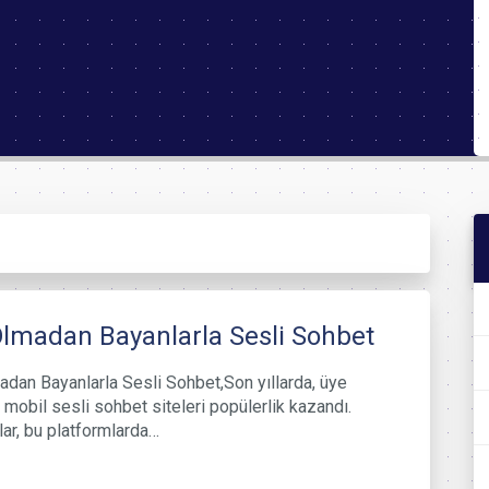
lmadan Bayanlarla Sesli Sohbet
dan Bayanlarla Sesli Sohbet,Son yıllarda, üye
mobil sesli sohbet siteleri popülerlik kazandı.
ılar, bu platformlarda…