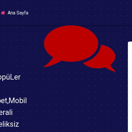
(current)
Ana Sayfa
opüLer
bet,Mobil
rali
eliksiz