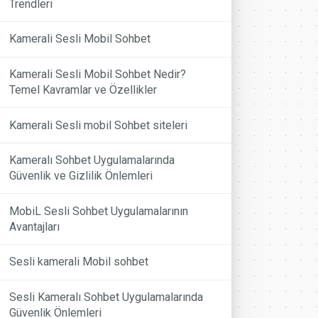
Trendleri
Kamerali Sesli Mobil Sohbet
Kamerali Sesli Mobil Sohbet Nedir?
Temel Kavramlar ve Özellikler
Kamerali Sesli mobil Sohbet siteleri
Kameralı Sohbet Uygulamalarında
Güvenlik ve Gizlilik Önlemleri
MobiL Sesli Sohbet Uygulamalarının
Avantajları
Sesli kamerali Mobil sohbet
Sesli Kameralı Sohbet Uygulamalarında
Güvenlik Önlemleri