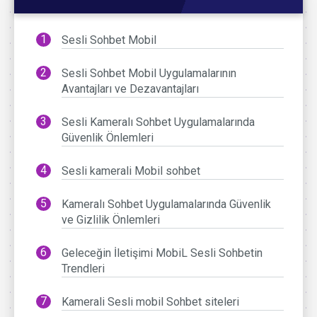
Sesli Sohbet Mobil
Sesli Sohbet Mobil Uygulamalarının
Avantajları ve Dezavantajları
Sesli Kameralı Sohbet Uygulamalarında
Güvenlik Önlemleri
Sesli kamerali Mobil sohbet
Kameralı Sohbet Uygulamalarında Güvenlik
ve Gizlilik Önlemleri
Geleceğin İletişimi MobiL Sesli Sohbetin
Trendleri
Kamerali Sesli mobil Sohbet siteleri