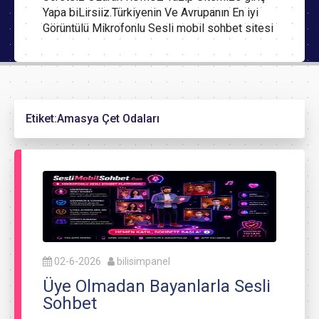
Yapa biLirsiiz.Türkiyenin Ve Avrupanın En iyi
Görüntülü Mikrofonlu Sesli mobil sohbet sitesi
Etiket:
Amasya Çet Odaları
02-6-2026
bilisimpanel
Üye Olmadan Bayanlarla Sesli
Sohbet