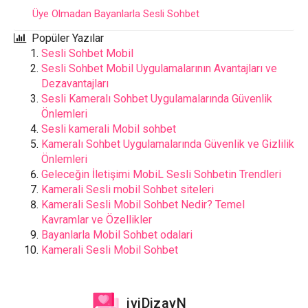
Üye Olmadan Bayanlarla Sesli Sohbet
Popüler Yazılar
Sesli Sohbet Mobil
Sesli Sohbet Mobil Uygulamalarının Avantajları ve
Dezavantajları
Sesli Kameralı Sohbet Uygulamalarında Güvenlik
Önlemleri
Sesli kamerali Mobil sohbet
Kameralı Sohbet Uygulamalarında Güvenlik ve Gizlilik
Önlemleri
Geleceğin İletişimi MobiL Sesli Sohbetin Trendleri
Kamerali Sesli mobil Sohbet siteleri
Kamerali Sesli Mobil Sohbet Nedir? Temel
Kavramlar ve Özellikler
Bayanlarla Mobil Sohbet odalari
Kamerali Sesli Mobil Sohbet
iyiDizayN