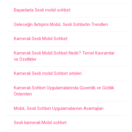
Bayanlarla Sesli mobil sohbet
Geleceğin İletişimi MobiL Sesli Sohbetin Trendleri
Kamerali Sesli Mobil Sohbet
Kamerali Sesli Mobil Sohbet Nedir? Temel Kavramlar
ve Özellikler
Kamerali Sesli mobil Sohbet siteleri
Kameralı Sohbet Uygulamalarında Güvenlik ve Gizlilik
Önlemleri
MobiL Sesli Sohbet Uygulamalarının Avantajları
Sesli kamerali Mobil sohbet