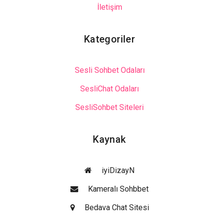
İletişim
Kategoriler
Sesli Sohbet Odaları
SesliChat Odaları
SesliSohbet Siteleri
Kaynak
iyiDizayN
Kameralı Sohbbet
Bedava Chat Sitesi