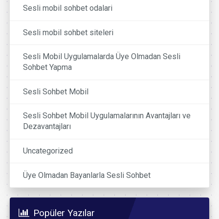
Sesli mobil sohbet odalari
Sesli mobil sohbet siteleri
Sesli Mobil Uygulamalarda Üye Olmadan Sesli
Sohbet Yapma
Sesli Sohbet Mobil
Sesli Sohbet Mobil Uygulamalarının Avantajları ve
Dezavantajları
Uncategorized
Üye Olmadan Bayanlarla Sesli Sohbet
Popüler Yazılar