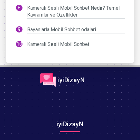
Kamerali Sesli Mobil Sohbet Nedir? Temel
Kavramlar ve Özellikler
Bayanlarla Mobil Sohbet odalari
Kamerali Sesli Mobil Sohbet
iyiDizayN
iyiDizayN