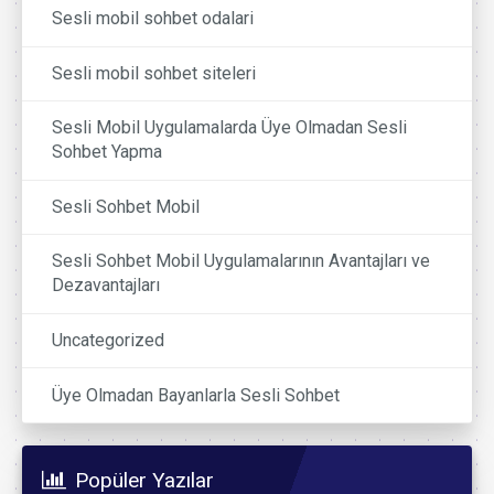
Sesli mobil sohbet odalari
Sesli mobil sohbet siteleri
Sesli Mobil Uygulamalarda Üye Olmadan Sesli
Sohbet Yapma
Sesli Sohbet Mobil
Sesli Sohbet Mobil Uygulamalarının Avantajları ve
Dezavantajları
Uncategorized
Üye Olmadan Bayanlarla Sesli Sohbet
Popüler Yazılar