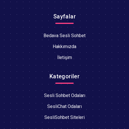
Sayfalar
Bedava Sesli Sohbet
Hakkımızda
İletişim
Kategoriler
Sesli Sohbet Odaları
SesliChat Odaları
SesliSohbet Siteleri