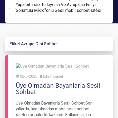
Yapa biLirsiiz.Türkiyenin Ve Avrupanın En iyi
Görüntülü Mikrofonlu Sesli mobil sohbet sitesi
Etiket:
Avrupa Dini Sohbet
02-6-2026
bilisimpanel
Üye Olmadan Bayanlarla Sesli
Sohbet
Üye Olmadan Bayanlarla Sesli Sohbet,Son
yıllarda, üye olmadan mobil sesli sohbet
siteleri popülerlik kazandı. Kullanıcılar, bu