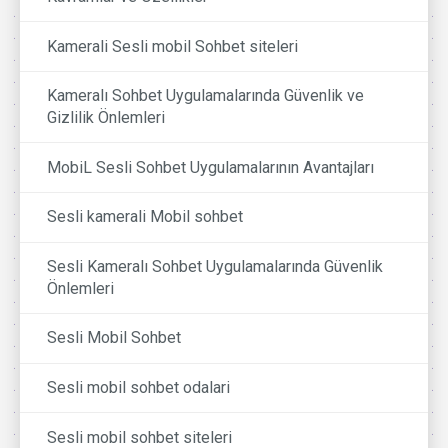
Kamerali Sesli mobil Sohbet siteleri
Kameralı Sohbet Uygulamalarında Güvenlik ve
Gizlilik Önlemleri
MobiL Sesli Sohbet Uygulamalarının Avantajları
Sesli kamerali Mobil sohbet
Sesli Kameralı Sohbet Uygulamalarında Güvenlik
Önlemleri
Sesli Mobil Sohbet
Sesli mobil sohbet odalari
Sesli mobil sohbet siteleri