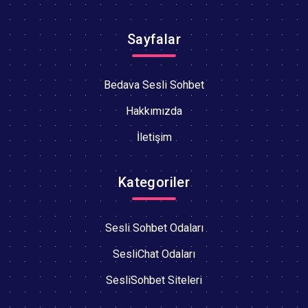
Sayfalar
Bedava Sesli Sohbet
Hakkımızda
İletişim
Kategoriler
Sesli Sohbet Odaları
SesliChat Odaları
SesliSohbet Siteleri