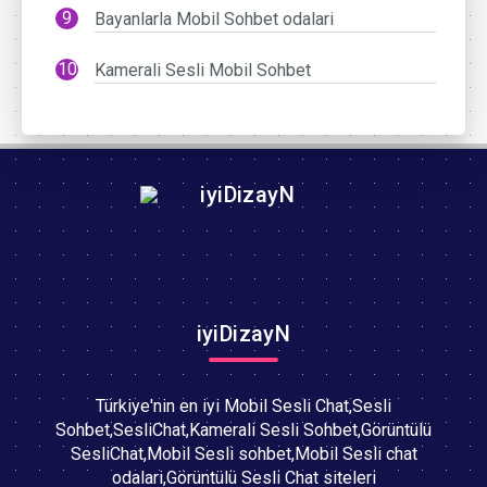
Bayanlarla Mobil Sohbet odalari
Kamerali Sesli Mobil Sohbet
iyiDizayN
iyiDizayN
Türkiye'nin en iyi Mobil Sesli Chat,Sesli
Sohbet,SesliChat,Kamerali Sesli Sohbet,Görüntülü
SesliChat,Mobil Sesli sohbet,Mobil Sesli chat
odalari,Görüntülü Sesli Chat siteleri