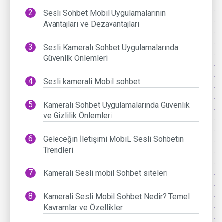
Sesli Sohbet Mobil Uygulamalarının
Avantajları ve Dezavantajları
Sesli Kameralı Sohbet Uygulamalarında
Güvenlik Önlemleri
Sesli kamerali Mobil sohbet
Kameralı Sohbet Uygulamalarında Güvenlik
ve Gizlilik Önlemleri
Geleceğin İletişimi MobiL Sesli Sohbetin
Trendleri
Kamerali Sesli mobil Sohbet siteleri
Kamerali Sesli Mobil Sohbet Nedir? Temel
Kavramlar ve Özellikler