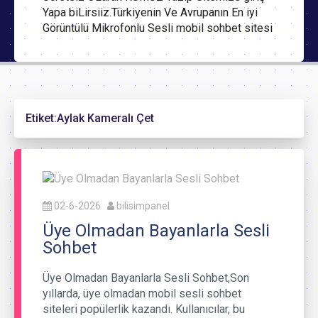
Yapa biLirsiiz.Türkiyenin Ve Avrupanın En iyi
Görüntülü Mikrofonlu Sesli mobil sohbet sitesi
Etiket:
Aylak Kameralı Çet
02-6-2026
bilisimpanel
Üye Olmadan Bayanlarla Sesli
Sohbet
Üye Olmadan Bayanlarla Sesli Sohbet,Son
yıllarda, üye olmadan mobil sesli sohbet
siteleri popülerlik kazandı. Kullanıcılar, bu