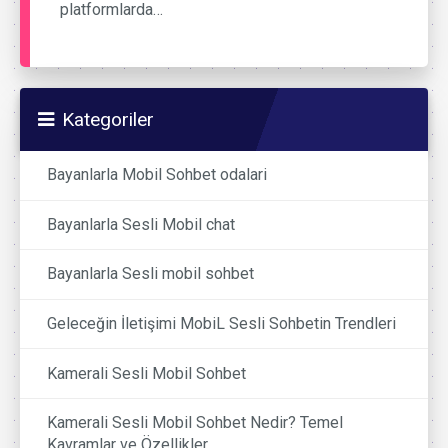
platformlarda…
Kategoriler
Bayanlarla Mobil Sohbet odalari
Bayanlarla Sesli Mobil chat
Bayanlarla Sesli mobil sohbet
Geleceğin İletişimi MobiL Sesli Sohbetin Trendleri
Kamerali Sesli Mobil Sohbet
Kamerali Sesli Mobil Sohbet Nedir? Temel
Kavramlar ve Özellikler