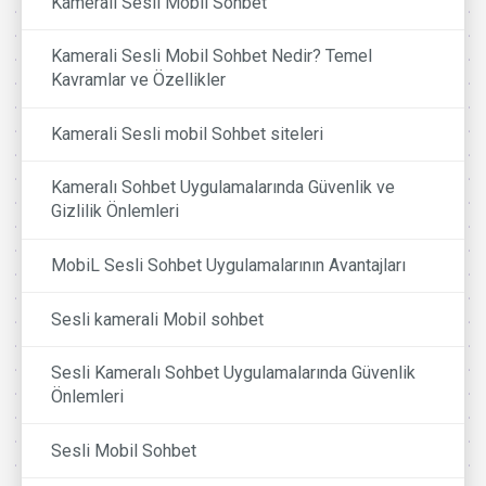
Kamerali Sesli Mobil Sohbet
Kamerali Sesli Mobil Sohbet Nedir? Temel
Kavramlar ve Özellikler
Kamerali Sesli mobil Sohbet siteleri
Kameralı Sohbet Uygulamalarında Güvenlik ve
Gizlilik Önlemleri
MobiL Sesli Sohbet Uygulamalarının Avantajları
Sesli kamerali Mobil sohbet
Sesli Kameralı Sohbet Uygulamalarında Güvenlik
Önlemleri
Sesli Mobil Sohbet