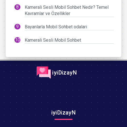
Kamerali Sesli Mobil Sohbet Nedir? Temel
Kavramlar ve Özellikler
Bayanlarla Mobil Sohbet odalari
Kamerali Sesli Mobil Sohbet
iyiDizayN
iyiDizayN