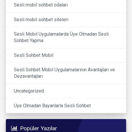
Sesli mobil sohbet odalari
Sesli mobil sohbet siteleri
Sesli Mobil Uygulamalarda Üye Olmadan Sesli
Sohbet Yapma
Sesli Sohbet Mobil
Sesli Sohbet Mobil Uygulamalarının Avantajları ve
Dezavantajları
Uncategorized
Üye Olmadan Bayanlarla Sesli Sohbet
Popüler Yazılar