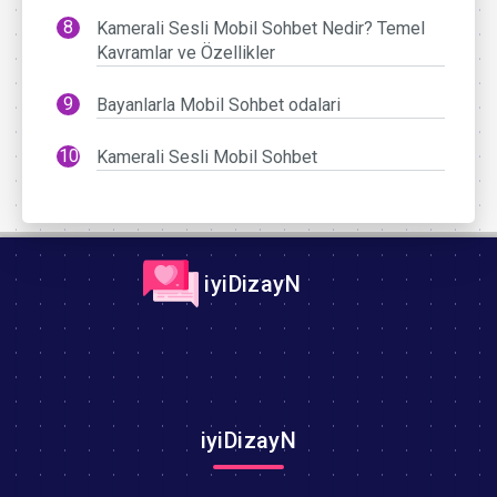
Kamerali Sesli Mobil Sohbet Nedir? Temel
Kavramlar ve Özellikler
Bayanlarla Mobil Sohbet odalari
Kamerali Sesli Mobil Sohbet
iyiDizayN
iyiDizayN