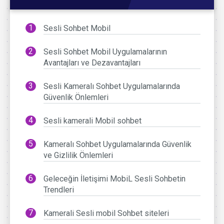
Sesli Sohbet Mobil
Sesli Sohbet Mobil Uygulamalarının
Avantajları ve Dezavantajları
Sesli Kameralı Sohbet Uygulamalarında
Güvenlik Önlemleri
Sesli kamerali Mobil sohbet
Kameralı Sohbet Uygulamalarında Güvenlik
ve Gizlilik Önlemleri
Geleceğin İletişimi MobiL Sesli Sohbetin
Trendleri
Kamerali Sesli mobil Sohbet siteleri