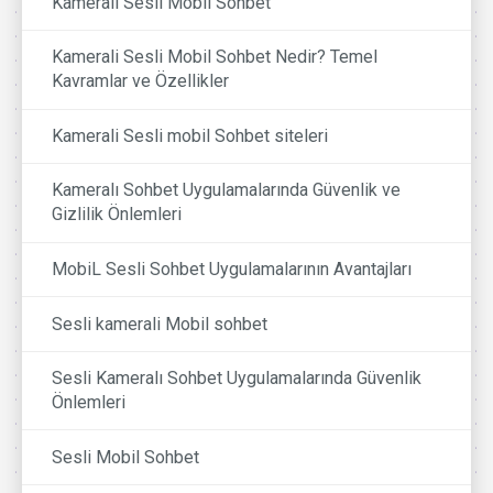
Kamerali Sesli Mobil Sohbet
Kamerali Sesli Mobil Sohbet Nedir? Temel
Kavramlar ve Özellikler
Kamerali Sesli mobil Sohbet siteleri
Kameralı Sohbet Uygulamalarında Güvenlik ve
Gizlilik Önlemleri
MobiL Sesli Sohbet Uygulamalarının Avantajları
Sesli kamerali Mobil sohbet
Sesli Kameralı Sohbet Uygulamalarında Güvenlik
Önlemleri
Sesli Mobil Sohbet