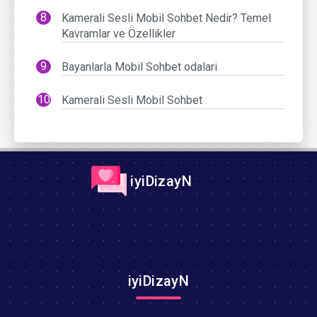
Kamerali Sesli Mobil Sohbet Nedir? Temel
Kavramlar ve Özellikler
Bayanlarla Mobil Sohbet odalari
Kamerali Sesli Mobil Sohbet
iyiDizayN
iyiDizayN