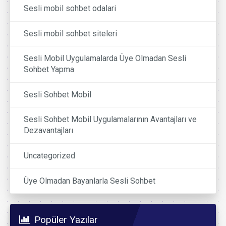
Sesli mobil sohbet odalari
Sesli mobil sohbet siteleri
Sesli Mobil Uygulamalarda Üye Olmadan Sesli
Sohbet Yapma
Sesli Sohbet Mobil
Sesli Sohbet Mobil Uygulamalarının Avantajları ve
Dezavantajları
Uncategorized
Üye Olmadan Bayanlarla Sesli Sohbet
Popüler Yazılar