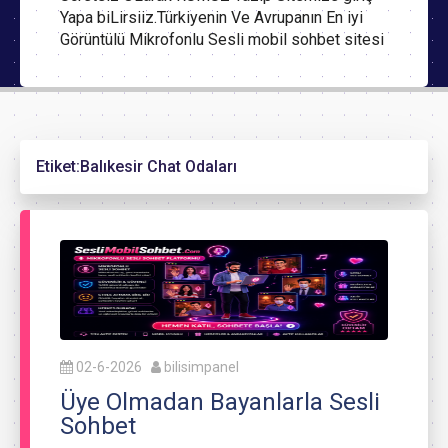
Yapa biLirsiiz.Türkiyenin Ve Avrupanın En iyi
Görüntülü Mikrofonlu Sesli mobil sohbet sitesi
Etiket:
Balıkesir Chat Odaları
02-6-2026
bilisimpanel
Üye Olmadan Bayanlarla Sesli
Sohbet