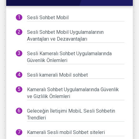
Sesli Sohbet Mobil
Sesli Sohbet Mobil Uygulamalarının
Avantajları ve Dezavantajları
Sesli Kameralı Sohbet Uygulamalarında
Güvenlik Önlemleri
Sesli kamerali Mobil sohbet
Kameralı Sohbet Uygulamalarında Güvenlik
ve Gizlilik Önlemleri
Geleceğin İletişimi MobiL Sesli Sohbetin
Trendleri
Kamerali Sesli mobil Sohbet siteleri