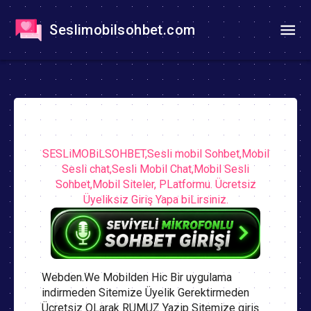
Seslimobilsohbet.com
SESLiMOBiLSOHBET,Sesli mobil Sohbet,Mobil
Sesli chat,Sesli Mobil Chat,Mobil Sesli
Sohbet,Mobil Siteler, PLatformu. Ücretsiz
Üyeliksiz Giriş Yapa biLirsiniz.
Webden.We Mobilden Hic Bir uygulama
indirmeden Sitemize Üyelik Gerektirmeden
Ücretsiz OLarak RUMUZ Yazip Sitemize giriş