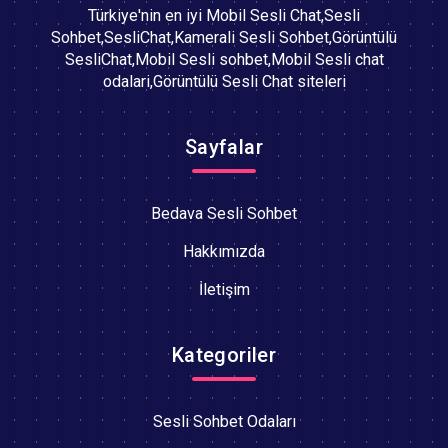
Türkiye'nin en iyi Mobil Sesli Chat,Sesli
Sohbet,SesliChat,Kamerali Sesli Sohbet,Görüntülü
SesliChat,Mobil Sesli sohbet,Mobil Sesli chat
odalari,Görüntülü Sesli Chat siteleri
Sayfalar
Bedava Sesli Sohbet
Hakkımızda
İletişim
Kategoriler
Sesli Sohbet Odaları