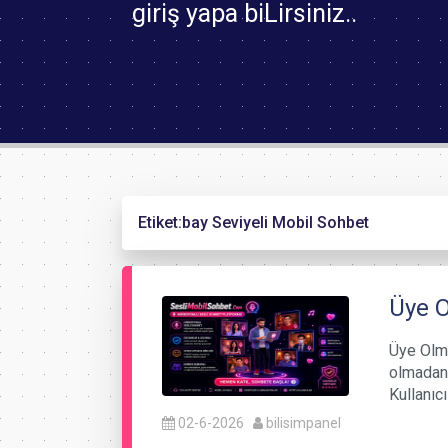
giriş yapa biLirsiniz..
Etiket:
bay Seviyeli Mobil Sohbet
Üye O
Üye Olma
olmadan 
Kullanıc
02-6-2026
bilisimpanel