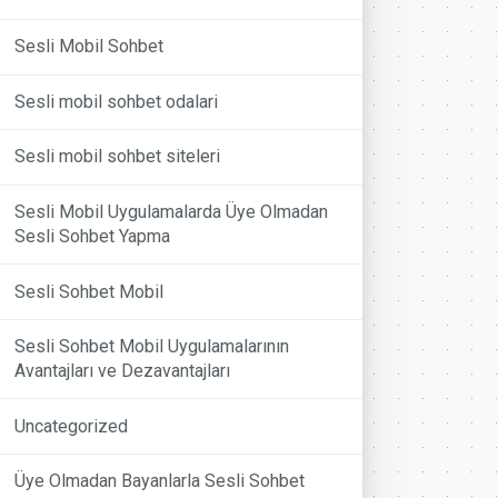
Sesli Mobil Sohbet
Sesli mobil sohbet odalari
Sesli mobil sohbet siteleri
Sesli Mobil Uygulamalarda Üye Olmadan
Sesli Sohbet Yapma
Sesli Sohbet Mobil
Sesli Sohbet Mobil Uygulamalarının
Avantajları ve Dezavantajları
Uncategorized
Üye Olmadan Bayanlarla Sesli Sohbet