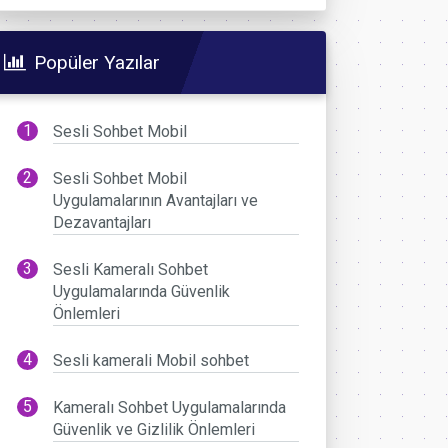
Popüler Yazılar
Sesli Sohbet Mobil
Sesli Sohbet Mobil
Uygulamalarının Avantajları ve
Dezavantajları
Sesli Kameralı Sohbet
Uygulamalarında Güvenlik
Önlemleri
Sesli kamerali Mobil sohbet
Kameralı Sohbet Uygulamalarında
Güvenlik ve Gizlilik Önlemleri