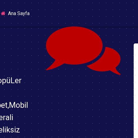
(current)
Ana Sayfa
opüLer
bet,Mobil
rali
eliksiz