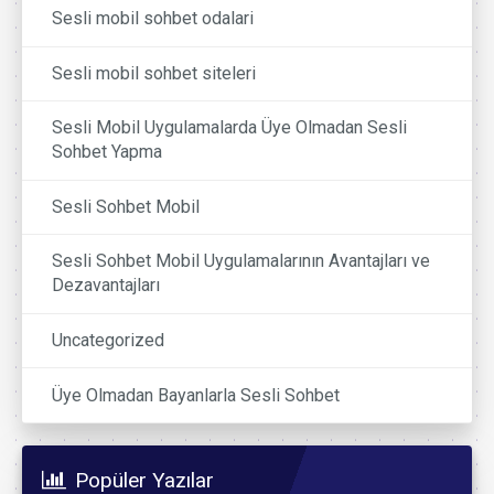
Sesli mobil sohbet odalari
Sesli mobil sohbet siteleri
Sesli Mobil Uygulamalarda Üye Olmadan Sesli
Sohbet Yapma
Sesli Sohbet Mobil
Sesli Sohbet Mobil Uygulamalarının Avantajları ve
Dezavantajları
Uncategorized
Üye Olmadan Bayanlarla Sesli Sohbet
Popüler Yazılar