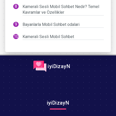
Kamerali Sesli Mobil Sohbet Nedir? Temel
Kavramlar ve Özellikler
Bayanlarla Mobil Sohbet odalari
Kamerali Sesli Mobil Sohbet
iyiDizayN
iyiDizayN