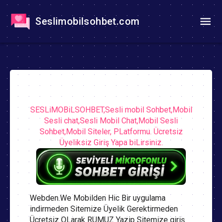
Seslimobilsohbet.com
SESLiMOBiLSOHBET,Sesli mobil Sohbet,Mobil
Sesli chat,Sesli Mobil Chat,Mobil Sesli
Sohbet,Mobil Siteler, PLatformu. Ücretsiz
Üyeliksiz Giriş Yapa biLirsiniz.
Webden.We Mobilden Hic Bir uygulama
indirmeden Sitemize Üyelik Gerektirmeden
Ücretsiz OLarak RUMUZ Yazip Sitemize giriş