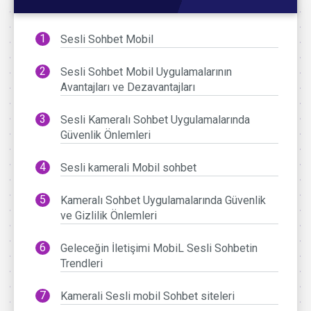
Sesli Sohbet Mobil
Sesli Sohbet Mobil Uygulamalarının
Avantajları ve Dezavantajları
Sesli Kameralı Sohbet Uygulamalarında
Güvenlik Önlemleri
Sesli kamerali Mobil sohbet
Kameralı Sohbet Uygulamalarında Güvenlik
ve Gizlilik Önlemleri
Geleceğin İletişimi MobiL Sesli Sohbetin
Trendleri
Kamerali Sesli mobil Sohbet siteleri