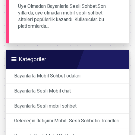
Üye Olmadan Bayanlarla Sesli Sohbet,Son
yıllarda, üye olmadan mobil sesli sohbet
siteleri popülerlik kazandı. Kullanıcılar, bu
platformlarda…
Kategoriler
Bayanlarla Mobil Sohbet odalari
Bayanlarla Sesli Mobil chat
Bayanlarla Sesli mobil sohbet
Geleceğin İletişimi MobiL Sesli Sohbetin Trendleri