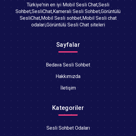
Türkiye'nin en iyi Mobil Sesli Chat,Sesli
Sohbet,SesliChat,Kamerali Sesli Sohbet,Görüntülü
SesliChat,Mobil Sesli sohbet,Mobil Sesli chat
odalari,Görüntülü Sesli Chat siteleri
Sayfalar
Bedava Sesli Sohbet
Hakkımızda
İletişim
Kategoriler
Sesli Sohbet Odaları