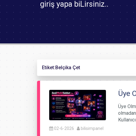
giriş yapa biLirsiniz..
Etiket:
Belçika Çet
Üye O
Üye Olma
olmadan 
Kullanıc
02-6-2026
bilisimpanel