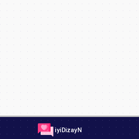
iyiDizayN