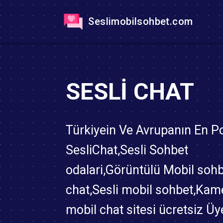
Seslimobilsohbet.com
SESLI CHAT
Türkiyein Ve Avrupanın En P
SesliChat,Sesli Sohbet
odalari,Görüntülü Mobil soh
chat,Sesli mobil sohbet,Kame
mobil chat sitesi ücretsiz Üy