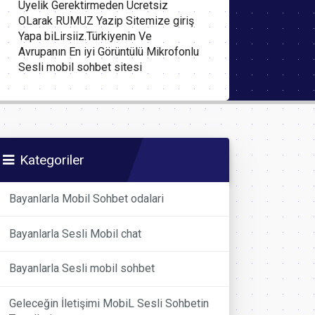
Üyelik Gerektirmeden Ücretsiz
OLarak RUMUZ Yazip Sitemize giriş
Yapa biLirsiiz.Türkiyenin Ve
Avrupanın En iyi Görüntülü Mikrofonlu
Sesli mobil sohbet sitesi
Kategoriler
Bayanlarla Mobil Sohbet odalari
Bayanlarla Sesli Mobil chat
Bayanlarla Sesli mobil sohbet
Geleceğin İletişimi MobiL Sesli Sohbetin