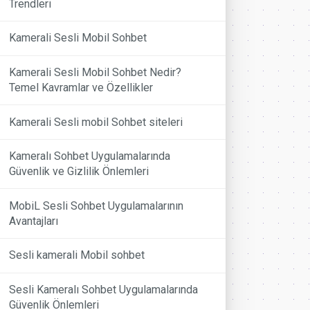
Trendleri
Kamerali Sesli Mobil Sohbet
Kamerali Sesli Mobil Sohbet Nedir?
Temel Kavramlar ve Özellikler
Kamerali Sesli mobil Sohbet siteleri
Kameralı Sohbet Uygulamalarında
Güvenlik ve Gizlilik Önlemleri
MobiL Sesli Sohbet Uygulamalarının
Avantajları
Sesli kamerali Mobil sohbet
Sesli Kameralı Sohbet Uygulamalarında
Güvenlik Önlemleri