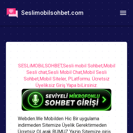
Seslimobilsohbet.com
SESLiMOBiLSOHBET,Sesli mobil Sohbet,Mobil
Sesli chat,Sesli Mobil Chat,Mobil Sesli
Sohbet,Mobil Siteler, PLatformu. Ücretsiz
Üyeliksiz Giriş Yapa biLirsiniz.
Webden.We Mobilden Hic Bir uygulama
indirmeden Sitemize Üyelik Gerektirmeden
Ücretsiz OLarak RUMUZ Yazip Sitemize giriş