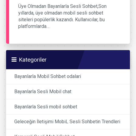
Üye Olmadan Bayanlarla Sesli Sohbet,Son
yıllarda, üye olmadan mobil sesli sohbet
siteleri popülerlik kazandı. Kullanıcılar, bu
platformlarda…
Kategoriler
Bayanlarla Mobil Sohbet odalari
Bayanlarla Sesli Mobil chat
Bayanlarla Sesli mobil sohbet
Geleceğin İletişimi MobiL Sesli Sohbetin Trendleri