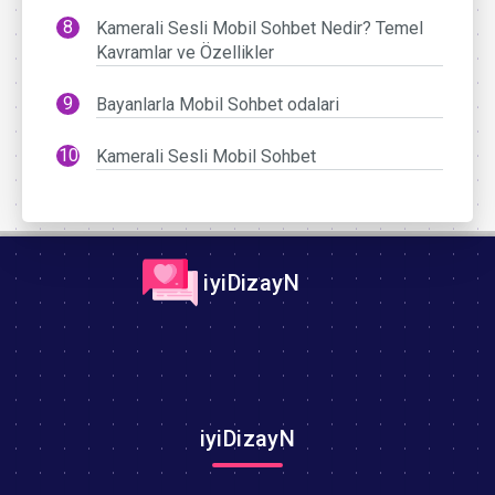
Kamerali Sesli Mobil Sohbet Nedir? Temel
Kavramlar ve Özellikler
Bayanlarla Mobil Sohbet odalari
Kamerali Sesli Mobil Sohbet
iyiDizayN
iyiDizayN