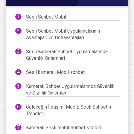
Sesli Sohbet Mobil
Sesli Sohbet Mobil Uygulamalarının
Avantajları ve Dezavantajları
Sesli Kameralı Sohbet Uygulamalarında
Güvenlik Önlemleri
Sesli kamerali Mobil sohbet
Kameralı Sohbet Uygulamalarında Güvenlik
ve Gizlilik Önlemleri
Geleceğin İletişimi MobiL Sesli Sohbetin
Trendleri
Kamerali Sesli mobil Sohbet siteleri