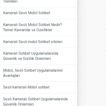
Trendleri
Kamerali Sesli Mobil Sohbet
Kamerali Sesli Mobil Sohbet Nedir?
Temel Kavramlar ve Özellikler
Kamerali Sesli mobil Sohbet siteleri
Kameralı Sohbet Uygulamalarında
Güvenlik ve Gizlilik Önlemleri
MobiL Sesli Sohbet Uygulamalarının
Avantajları
Sesli kamerali Mobil sohbet
Sesli Kameralı Sohbet Uygulamalarında
Güvenlik Önlemleri