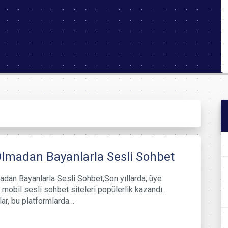
lmadan Bayanlarla Sesli Sohbet
dan Bayanlarla Sesli Sohbet,Son yıllarda, üye
mobil sesli sohbet siteleri popülerlik kazandı.
ılar, bu platformlarda…