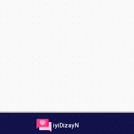
iyiDizayN