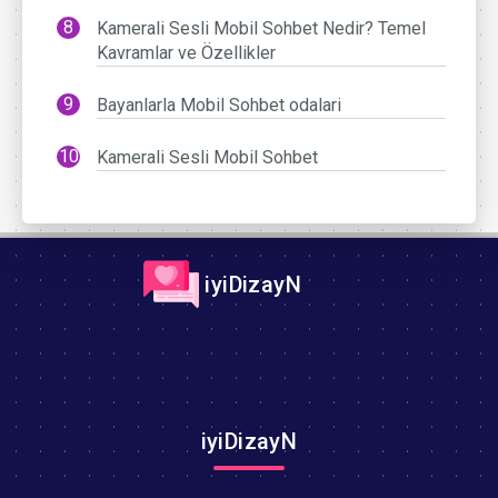
Kamerali Sesli Mobil Sohbet Nedir? Temel
Kavramlar ve Özellikler
Bayanlarla Mobil Sohbet odalari
Kamerali Sesli Mobil Sohbet
iyiDizayN
iyiDizayN