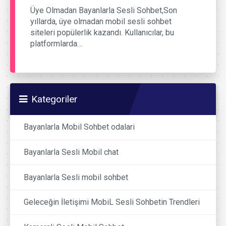
Üye Olmadan Bayanlarla Sesli Sohbet,Son
yıllarda, üye olmadan mobil sesli sohbet
siteleri popülerlik kazandı. Kullanıcılar, bu
platformlarda…
Kategoriler
Bayanlarla Mobil Sohbet odalari
Bayanlarla Sesli Mobil chat
Bayanlarla Sesli mobil sohbet
Geleceğin İletişimi MobiL Sesli Sohbetin Trendleri