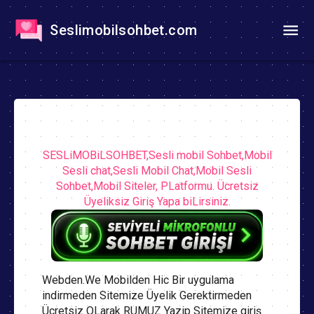
Seslimobilsohbet.com
SESLiMOBiLSOHBET,Sesli mobil Sohbet,Mobil
Sesli chat,Sesli Mobil Chat,Mobil Sesli
Sohbet,Mobil Siteler, PLatformu. Ücretsiz
Üyeliksiz Giriş Yapa biLirsiniz.
Webden.We Mobilden Hic Bir uygulama
indirmeden Sitemize Üyelik Gerektirmeden
Ücretsiz OLarak RUMUZ Yazip Sitemize giriş