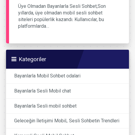
Üye Olmadan Bayanlarla Sesli Sohbet,Son
yıllarda, üye olmadan mobil sesli sohbet
siteleri popülerlik kazandı. Kullanıcılar, bu
platformlarda…
Kategoriler
Bayanlarla Mobil Sohbet odalari
Bayanlarla Sesli Mobil chat
Bayanlarla Sesli mobil sohbet
Geleceğin İletişimi MobiL Sesli Sohbetin Trendleri