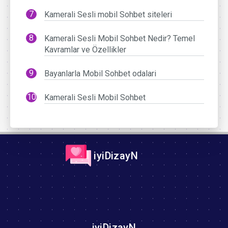
Kamerali Sesli mobil Sohbet siteleri
Kamerali Sesli Mobil Sohbet Nedir? Temel
Kavramlar ve Özellikler
Bayanlarla Mobil Sohbet odalari
Kamerali Sesli Mobil Sohbet
iyiDizayN
iyiDizayN