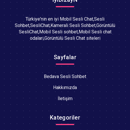
Türkiye'nin en iyi Mobil Sesli Chat,Sesli
Sohbet,SesliChat,Kamerali Sesli Sohbet,Görüntülü
SesliChat,Mobil Sesli sohbet,Mobil Sesli chat
odalari,Görüntülü Sesli Chat siteleri
Sayfalar
Bedava Sesli Sohbet
Hakkımızda
İletişim
Kategoriler