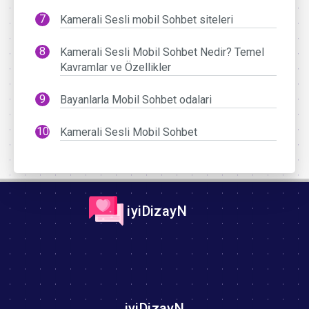
Kamerali Sesli mobil Sohbet siteleri
Kamerali Sesli Mobil Sohbet Nedir? Temel
Kavramlar ve Özellikler
Bayanlarla Mobil Sohbet odalari
Kamerali Sesli Mobil Sohbet
iyiDizayN
iyiDizayN