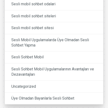
Sesli mobil sohbet odalari
Sesli mobil sohbet siteleri
Sesli mobil sohbet sitesi
Sesli Mobil Uygulamalarda Üye Olmadan Sesli
Sohbet Yapma
Sesli Sohbet Mobil
Sesli Sohbet Mobil Uygulamalarının Avantajları ve
Dezavantajları
Uncategorized
Üye Olmadan Bayanlarla Sesli Sohbet