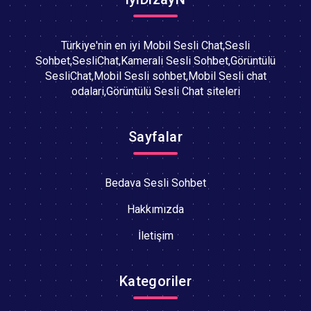
Türkiye'nin en iyi Mobil Sesli Chat,Sesli
Sohbet,SesliChat,Kamerali Sesli Sohbet,Görüntülü
SesliChat,Mobil Sesli sohbet,Mobil Sesli chat
odalari,Görüntülü Sesli Chat siteleri
Sayfalar
Bedava Sesli Sohbet
Hakkımızda
İletişim
Kategoriler