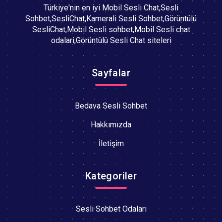
Türkiye'nin en iyi Mobil Sesli Chat,Sesli
Sohbet,SesliChat,Kamerali Sesli Sohbet,Görüntülü
SesliChat,Mobil Sesli sohbet,Mobil Sesli chat
odalari,Görüntülü Sesli Chat siteleri
Sayfalar
Bedava Sesli Sohbet
Hakkımızda
İletişim
Kategoriler
Sesli Sohbet Odaları