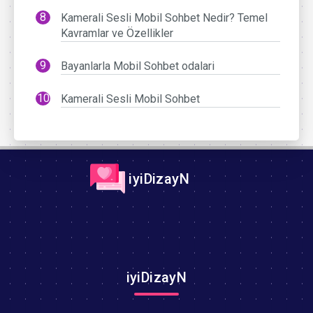
Kamerali Sesli Mobil Sohbet Nedir? Temel
Kavramlar ve Özellikler
Bayanlarla Mobil Sohbet odalari
Kamerali Sesli Mobil Sohbet
iyiDizayN
iyiDizayN