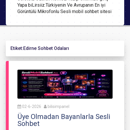
Yapa biLirsiiz.Türkiyenin Ve Avrupanın En iyi
Görüntülü Mikrofonlu Sesli mobil sohbet sitesi
Etiket:
Edirne Sohbet Odaları
02-6-2026
bilisimpanel
Üye Olmadan Bayanlarla Sesli
Sohbet