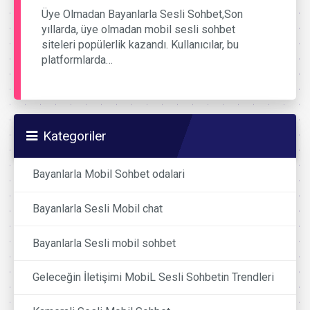
Üye Olmadan Bayanlarla Sesli Sohbet,Son
yıllarda, üye olmadan mobil sesli sohbet
siteleri popülerlik kazandı. Kullanıcılar, bu
platformlarda…
Kategoriler
Bayanlarla Mobil Sohbet odalari
Bayanlarla Sesli Mobil chat
Bayanlarla Sesli mobil sohbet
Geleceğin İletişimi MobiL Sesli Sohbetin Trendleri