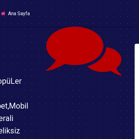
(current)
Ana Sayfa
opüLer
bet,Mobil
rali
eliksiz