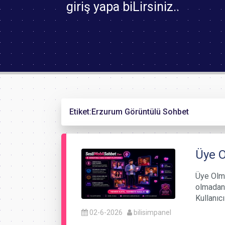
giriş yapa biLirsiniz..
Etiket:
Erzurum Görüntülü Sohbet
Üye O
Üye Olma
olmadan 
Kullanıc
02-6-2026
bilisimpanel