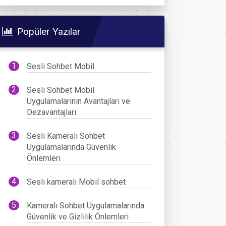
Popüler Yazılar
Sesli Sohbet Mobil
Sesli Sohbet Mobil
Uygulamalarının Avantajları ve
Dezavantajları
Sesli Kameralı Sohbet
Uygulamalarında Güvenlik
Önlemleri
Sesli kamerali Mobil sohbet
Kameralı Sohbet Uygulamalarında
Güvenlik ve Gizlilik Önlemleri