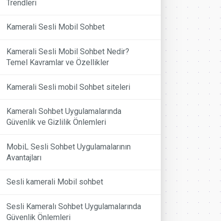
Trendleri
Kamerali Sesli Mobil Sohbet
Kamerali Sesli Mobil Sohbet Nedir?
Temel Kavramlar ve Özellikler
Kamerali Sesli mobil Sohbet siteleri
Kameralı Sohbet Uygulamalarında
Güvenlik ve Gizlilik Önlemleri
MobiL Sesli Sohbet Uygulamalarının
Avantajları
Sesli kamerali Mobil sohbet
Sesli Kameralı Sohbet Uygulamalarında
Güvenlik Önlemleri