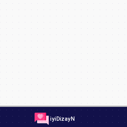
iyiDizayN