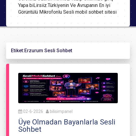
Yapa biLirsiiz.Türkiyenin Ve Avrupanın En iyi
Görüntülü Mikrofonlu Sesli mobil sohbet sitesi
Etiket:
Erzurum Sesli Sohbet
02-6-2026
bilisimpanel
Üye Olmadan Bayanlarla Sesli
Sohbet