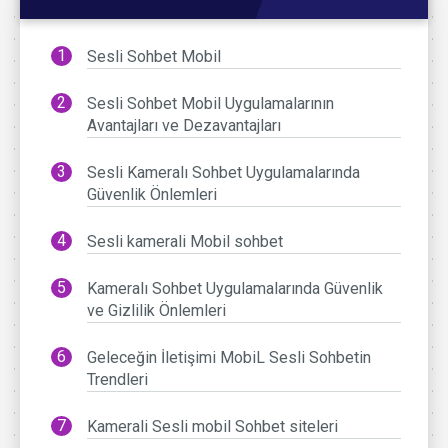
Sesli Sohbet Mobil
Sesli Sohbet Mobil Uygulamalarının
Avantajları ve Dezavantajları
Sesli Kameralı Sohbet Uygulamalarında
Güvenlik Önlemleri
Sesli kamerali Mobil sohbet
Kameralı Sohbet Uygulamalarında Güvenlik
ve Gizlilik Önlemleri
Geleceğin İletişimi MobiL Sesli Sohbetin
Trendleri
Kamerali Sesli mobil Sohbet siteleri