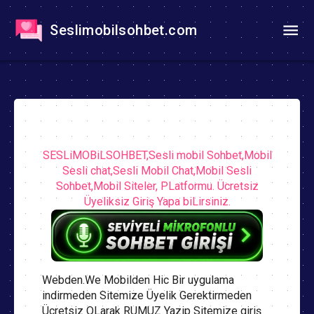
Seslimobilsohbet.com
SESLiMOBiLSOHBET,Sesli mobil Sohbet,Mobil
Sesli chat,Sesli Mobil Chat,Mobil Sesli
Sohbet,Mobil Siteler, PLatformu. Ücretsiz
Üyeliksiz Giriş Yapa biLirsiniz.
Webden.We Mobilden Hic Bir uygulama
indirmeden Sitemize Üyelik Gerektirmeden
Ücretsiz OLarak RUMUZ Yazip Sitemize giriş