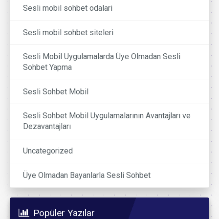
Sesli mobil sohbet odalari
Sesli mobil sohbet siteleri
Sesli Mobil Uygulamalarda Üye Olmadan Sesli
Sohbet Yapma
Sesli Sohbet Mobil
Sesli Sohbet Mobil Uygulamalarının Avantajları ve
Dezavantajları
Uncategorized
Üye Olmadan Bayanlarla Sesli Sohbet
Popüler Yazılar