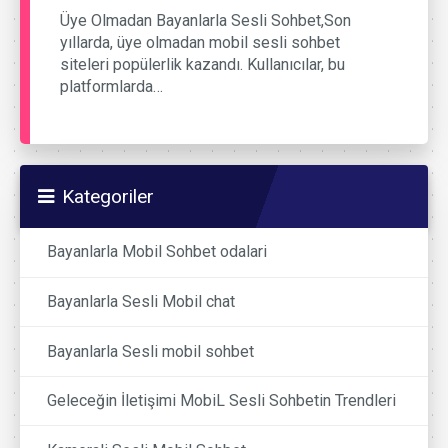
Üye Olmadan Bayanlarla Sesli Sohbet,Son
yıllarda, üye olmadan mobil sesli sohbet
siteleri popülerlik kazandı. Kullanıcılar, bu
platformlarda…
Kategoriler
Bayanlarla Mobil Sohbet odalari
Bayanlarla Sesli Mobil chat
Bayanlarla Sesli mobil sohbet
Geleceğin İletişimi MobiL Sesli Sohbetin Trendleri