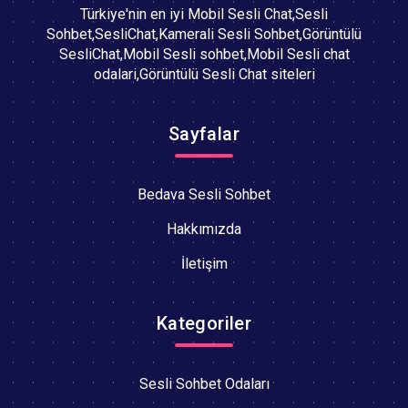
Türkiye'nin en iyi Mobil Sesli Chat,Sesli
Sohbet,SesliChat,Kamerali Sesli Sohbet,Görüntülü
SesliChat,Mobil Sesli sohbet,Mobil Sesli chat
odalari,Görüntülü Sesli Chat siteleri
Sayfalar
Bedava Sesli Sohbet
Hakkımızda
İletişim
Kategoriler
Sesli Sohbet Odaları