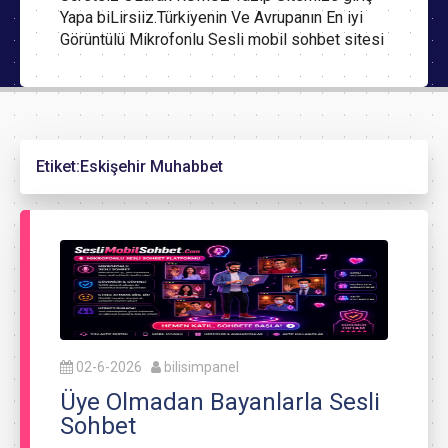
Yapa biLirsiiz.Türkiyenin Ve Avrupanın En iyi
Görüntülü Mikrofonlu Sesli mobil sohbet sitesi
Etiket:
Eskişehir Muhabbet
02-6-2026
bilisimpanel
Üye Olmadan Bayanlarla Sesli
Sohbet