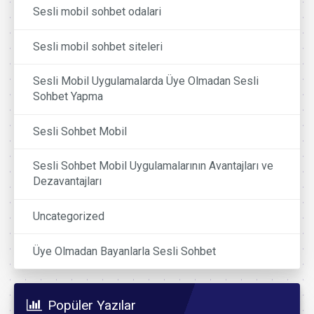
Sesli mobil sohbet odalari
Sesli mobil sohbet siteleri
Sesli Mobil Uygulamalarda Üye Olmadan Sesli
Sohbet Yapma
Sesli Sohbet Mobil
Sesli Sohbet Mobil Uygulamalarının Avantajları ve
Dezavantajları
Uncategorized
Üye Olmadan Bayanlarla Sesli Sohbet
Popüler Yazılar