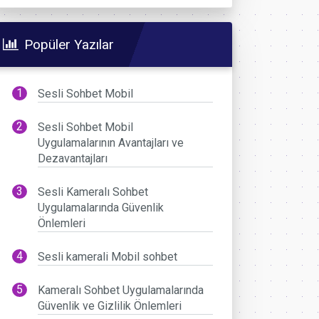
Popüler Yazılar
Sesli Sohbet Mobil
Sesli Sohbet Mobil
Uygulamalarının Avantajları ve
Dezavantajları
Sesli Kameralı Sohbet
Uygulamalarında Güvenlik
Önlemleri
Sesli kamerali Mobil sohbet
Kameralı Sohbet Uygulamalarında
Güvenlik ve Gizlilik Önlemleri