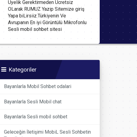
Üyelik Gerektirmeden Ücretsiz
OLarak RUMUZ Yazip Sitemize giriş
Yapa biLirsiiz.Türkiyenin Ve
Avrupanın En iyi Görüntülü Mikrofonlu
Sesli mobil sohbet sitesi
Kategoriler
Bayanlarla Mobil Sohbet odalari
Bayanlarla Sesli Mobil chat
Bayanlarla Sesli mobil sohbet
Geleceğin İletişimi MobiL Sesli Sohbetin