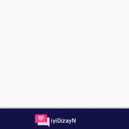
iyiDizayN