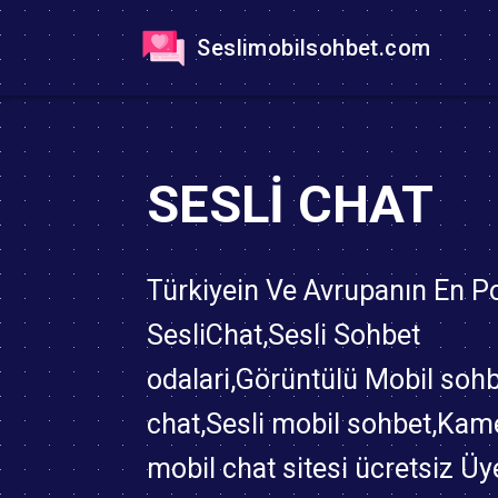
Seslimobilsohbet.com
SESLI CHAT
Türkiyein Ve Avrupanın En P
SesliChat,Sesli Sohbet
odalari,Görüntülü Mobil soh
chat,Sesli mobil sohbet,Kame
mobil chat sitesi ücretsiz Üy