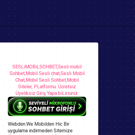
SESLiMOBiLSOHBET,Sesli mobil
Sohbet,Mobil Sesli chat,Sesli Mobil
Chat,Mobil Sesli Sohbet,Mobil
Siteler, PLatformu. Ücretsiz
Üyeliksiz Giriş Yapa biLirsiniz.
Webden.We Mobilden Hic Bir
uygulama indirmeden Sitemize