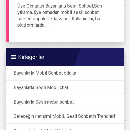
Üye Olmadan Bayanlarla Sesli Sohbet,Son
yıllarda, üye olmadan mobil sesli sohbet
siteleri popülerlik kazandı. Kullanıcılar, bu
platformlarda…
Kategoriler
Bayanlarla Mobil Sohbet odalari
Bayanlarla Sesli Mobil chat
Bayanlarla Sesli mobil sohbet
Geleceğin İletişimi MobiL Sesli Sohbetin Trendleri