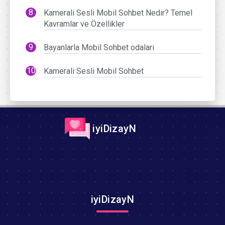
Kamerali Sesli Mobil Sohbet Nedir? Temel
Kavramlar ve Özellikler
Bayanlarla Mobil Sohbet odalari
Kamerali Sesli Mobil Sohbet
iyiDizayN
iyiDizayN