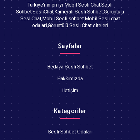
Türkiye'nin en iyi Mobil Sesli Chat,Sesli
Sohbet,SesliChat,Kamerali Sesli Sohbet,Görüntülü
SesliChat,Mobil Sesli sohbet,Mobil Sesli chat
odalari,Görüntülü Sesli Chat siteleri
Sayfalar
Bedava Sesli Sohbet
Hakkımızda
İletişim
Kategoriler
Sesli Sohbet Odaları