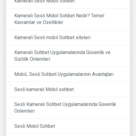
Kamerali Sesli Mobil Sohbet
Kamerali Sesli Mobil Sohbet Nedir? Temel
Kavramlar ve Özellikler
Kamerali Sesli mobil Sohbet siteleri
Kameralı Sohbet Uygulamalarında Güvenlik ve
Gizlilik Önlemleri
MobiL Sesli Sohbet Uygulamalarının Avantajları
Sesli kamerali Mobil sohbet
Sesli Kameralı Sohbet Uygulamalarında Güvenlik
Önlemleri
Sesli Mobil Sohbet