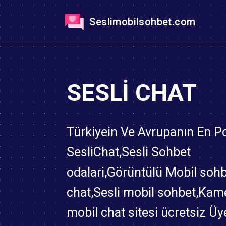
Seslimobilsohbet.com
SESLI CHAT
Türkiyein Ve Avrupanın En P
SesliChat,Sesli Sohbet
odalari,Görüntülü Mobil soh
chat,Sesli mobil sohbet,Kame
mobil chat sitesi ücretsiz Üy