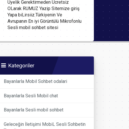
Üyelik Gerektirmeden Ücretsiz
OLarak RUMUZ Yazip Sitemize giriş
Yapa biLirsiiz.Türkiyenin Ve
Avrupanın En iyi Görüntülü Mikrofonlu
Sesli mobil sohbet sitesi
Kategoriler
Bayanlarla Mobil Sohbet odalari
Bayanlarla Sesli Mobil chat
Bayanlarla Sesli mobil sohbet
Geleceğin İletişimi MobiL Sesli Sohbetin