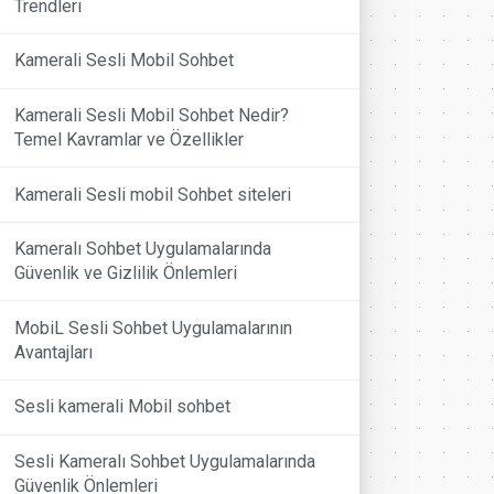
Trendleri
Kamerali Sesli Mobil Sohbet
Kamerali Sesli Mobil Sohbet Nedir?
Temel Kavramlar ve Özellikler
Kamerali Sesli mobil Sohbet siteleri
Kameralı Sohbet Uygulamalarında
Güvenlik ve Gizlilik Önlemleri
MobiL Sesli Sohbet Uygulamalarının
Avantajları
Sesli kamerali Mobil sohbet
Sesli Kameralı Sohbet Uygulamalarında
Güvenlik Önlemleri