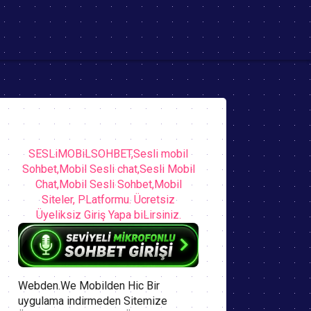
SESLiMOBiLSOHBET,Sesli mobil
Sohbet,Mobil Sesli chat,Sesli Mobil
Chat,Mobil Sesli Sohbet,Mobil
Siteler, PLatformu. Ücretsiz
Üyeliksiz Giriş Yapa biLirsiniz.
Webden.We Mobilden Hic Bir
uygulama indirmeden Sitemize