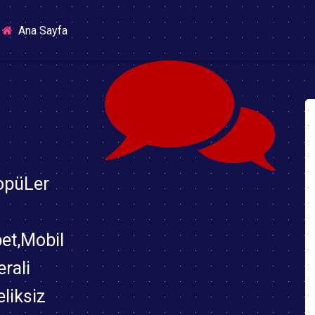
(current)
Ana Sayfa
opüLer
bet,Mobil
rali
eliksiz