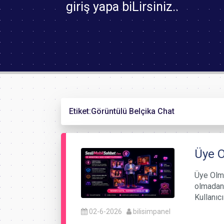
giriş yapa biLirsiniz..
Etiket:
Görüntülü Belçika Chat
Üye O
Üye Olma
olmadan 
Kullanıc
02-6-2026
bilisimpanel