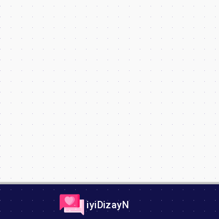
iyiDizayN