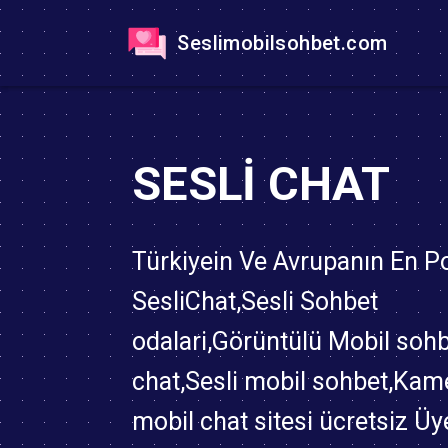
Seslimobilsohbet.com
SESLI CHAT
Türkiyein Ve Avrupanın En P
SesliChat,Sesli Sohbet
odalari,Görüntülü Mobil soh
chat,Sesli mobil sohbet,Kame
mobil chat sitesi ücretsiz Üy