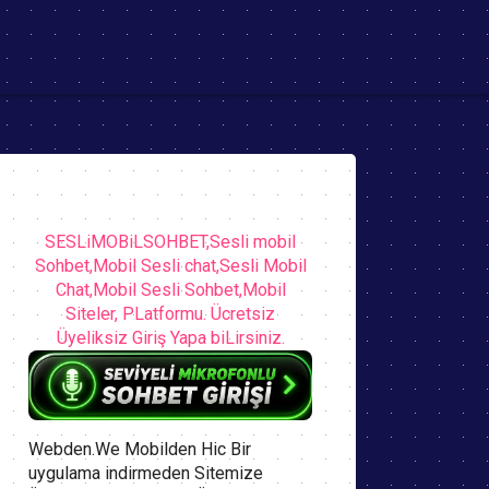
SESLiMOBiLSOHBET,Sesli mobil
Sohbet,Mobil Sesli chat,Sesli Mobil
Chat,Mobil Sesli Sohbet,Mobil
Siteler, PLatformu. Ücretsiz
Üyeliksiz Giriş Yapa biLirsiniz.
Webden.We Mobilden Hic Bir
uygulama indirmeden Sitemize