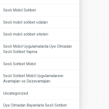
Sesli Mobil Sohbet
Sesli mobil sohbet odalari
Sesli mobil sohbet siteleri
Sesli Mobil Uygulamalarda Üye Olmadan
Sesli Sohbet Yapma
Sesli Sohbet Mobil
Sesli Sohbet Mobil Uygulamalarının
Avantajları ve Dezavantajları
Uncategorized
Üye Olmadan Bayanlarla Sesli Sohbet