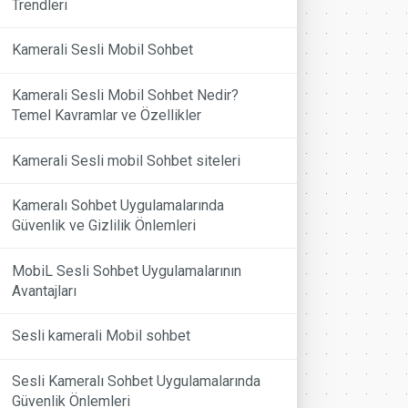
Trendleri
Kamerali Sesli Mobil Sohbet
Kamerali Sesli Mobil Sohbet Nedir?
Temel Kavramlar ve Özellikler
Kamerali Sesli mobil Sohbet siteleri
Kameralı Sohbet Uygulamalarında
Güvenlik ve Gizlilik Önlemleri
MobiL Sesli Sohbet Uygulamalarının
Avantajları
Sesli kamerali Mobil sohbet
Sesli Kameralı Sohbet Uygulamalarında
Güvenlik Önlemleri