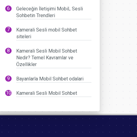
Geleceğin İletişimi MobiL Sesli
Sohbetin Trendleri
Kamerali Sesli mobil Sohbet
siteleri
Kamerali Sesli Mobil Sohbet
Nedir? Temel Kavramlar ve
Özellikler
Bayanlarla Mobil Sohbet odalari
Kamerali Sesli Mobil Sohbet