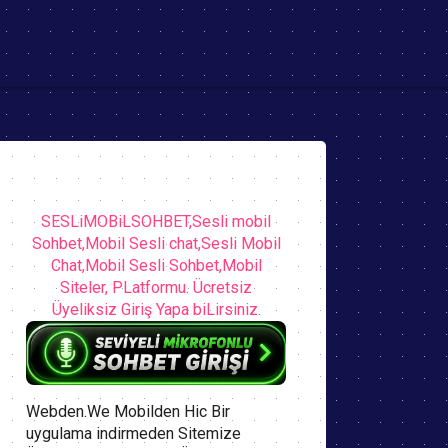
SESLiMOBiLSOHBET,Sesli mobil
Sohbet,Mobil Sesli chat,Sesli Mobil
Chat,Mobil Sesli Sohbet,Mobil
Siteler, PLatformu. Ücretsiz
Üyeliksiz Giriş Yapa biLirsiniz.
Webden.We Mobilden Hic Bir
uygulama indirmeden Sitemize