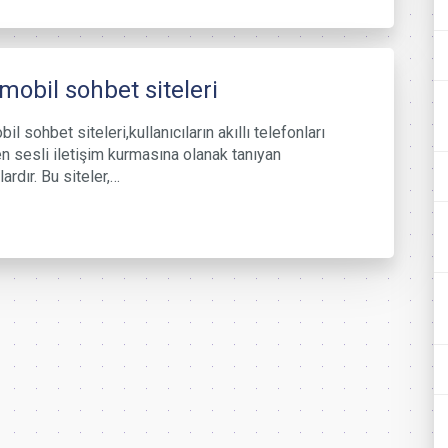
 mobil sohbet siteleri
il sohbet siteleri,kullanıcıların akıllı telefonları
n sesli iletişim kurmasına olanak tanıyan
ardır. Bu siteler,…