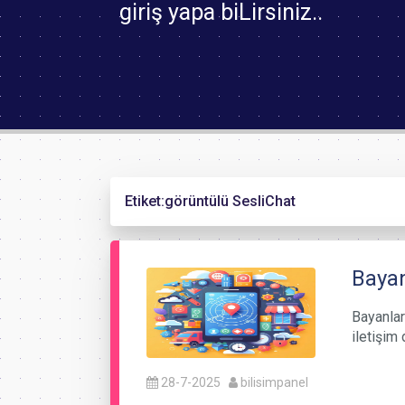
giriş yapa biLirsiniz..
Etiket:
görüntülü SesliChat
Bayan
Bayanlar
iletişim
28-7-2025
bilisimpanel