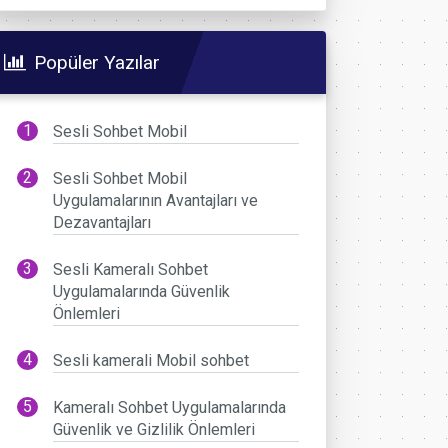
Popüler Yazılar
Sesli Sohbet Mobil
Sesli Sohbet Mobil
Uygulamalarının Avantajları ve
Dezavantajları
Sesli Kameralı Sohbet
Uygulamalarında Güvenlik
Önlemleri
Sesli kamerali Mobil sohbet
Kameralı Sohbet Uygulamalarında
Güvenlik ve Gizlilik Önlemleri