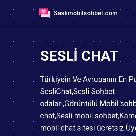
Seslimobilsohbet.com
SESLI CHAT
Türkiyein Ve Avrupanın En P
SesliChat,Sesli Sohbet
odalari,Görüntülü Mobil soh
chat,Sesli mobil sohbet,Kame
mobil chat sitesi ücretsiz Üy