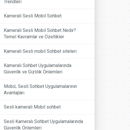
Trendleri
Kamerali Sesli Mobil Sohbet
Kamerali Sesli Mobil Sohbet Nedir?
Temel Kavramlar ve Özellikler
Kamerali Sesli mobil Sohbet siteleri
Kameralı Sohbet Uygulamalarında
Güvenlik ve Gizlilik Önlemleri
MobiL Sesli Sohbet Uygulamalarının
Avantajları
Sesli kamerali Mobil sohbet
Sesli Kameralı Sohbet Uygulamalarında
Güvenlik Önlemleri