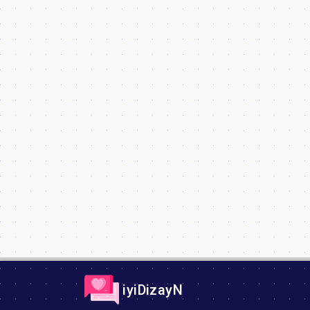
iyiDizayN