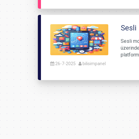
Sesli
Sesli mob
üzerinde
platforml
26-7-2025
bilisimpanel