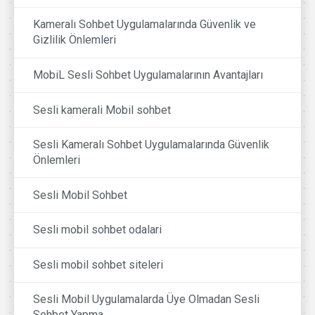
Kameralı Sohbet Uygulamalarında Güvenlik ve
Gizlilik Önlemleri
MobiL Sesli Sohbet Uygulamalarının Avantajları
Sesli kamerali Mobil sohbet
Sesli Kameralı Sohbet Uygulamalarında Güvenlik
Önlemleri
Sesli Mobil Sohbet
Sesli mobil sohbet odalari
Sesli mobil sohbet siteleri
Sesli Mobil Uygulamalarda Üye Olmadan Sesli
Sohbet Yapma