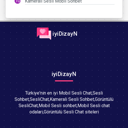
Kamerali Sesli Mobil Sohbet
iyiDizayN
iyiDizayN
Türkiye'nin en iyi Mobil Sesli Chat,Sesli
Sohbet,SesliChat,Kamerali Sesli Sohbet,Görüntülü
SesliChat,Mobil Sesli sohbet,Mobil Sesli chat
odalari,Görüntülü Sesli Chat siteleri