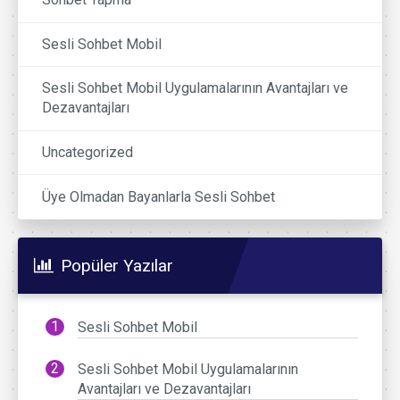
Sesli Sohbet Mobil
Sesli Sohbet Mobil Uygulamalarının Avantajları ve
Dezavantajları
Uncategorized
Üye Olmadan Bayanlarla Sesli Sohbet
Popüler Yazılar
Sesli Sohbet Mobil
Sesli Sohbet Mobil Uygulamalarının
Avantajları ve Dezavantajları