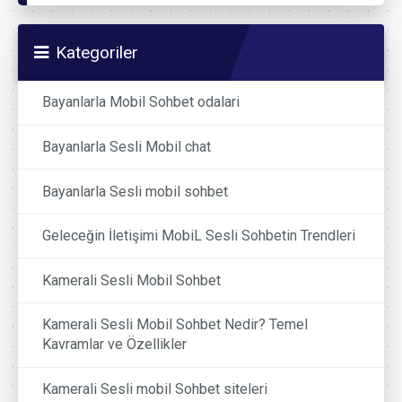
Kategoriler
Bayanlarla Mobil Sohbet odalari
Bayanlarla Sesli Mobil chat
Bayanlarla Sesli mobil sohbet
Geleceğin İletişimi MobiL Sesli Sohbetin Trendleri
Kamerali Sesli Mobil Sohbet
Kamerali Sesli Mobil Sohbet Nedir? Temel
Kavramlar ve Özellikler
Kamerali Sesli mobil Sohbet siteleri