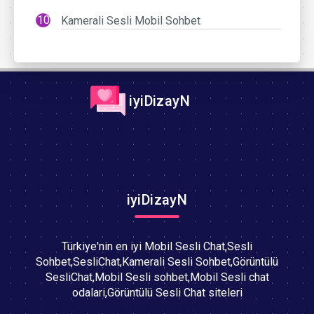
Kamerali Sesli Mobil Sohbet
iyiDizayN
iyiDizayN
Türkiye'nin en iyi Mobil Sesli Chat,Sesli
Sohbet,SesliChat,Kamerali Sesli Sohbet,Görüntülü
SesliChat,Mobil Sesli sohbet,Mobil Sesli chat
odalari,Görüntülü Sesli Chat siteleri