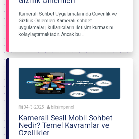
Gizlilik Önlemleri
Kameralı Sohbet Uygulamalarında Güvenlik ve
Gizlilik Önlemleri Kameralı sohbet
uygulamaları, kullanıcıların iletişim kurmasını
kolaylaştırmaktadır. Ancak bu…
04-3-2025
bilisimpanel
Kamerali Sesli Mobil Sohbet
Nedir? Temel Kavramlar ve
Özellikler