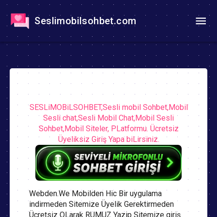
Seslimobilsohbet.com
SESLiMOBiLSOHBET,Sesli mobil Sohbet,Mobil
Sesli chat,Sesli Mobil Chat,Mobil Sesli
Sohbet,Mobil Siteler, PLatformu. Ücretsiz
Üyeliksiz Giriş Yapa biLirsiniz.
Webden.We Mobilden Hic Bir uygulama
indirmeden Sitemize Üyelik Gerektirmeden
Ücretsiz OLarak RUMUZ Yazip Sitemize giriş