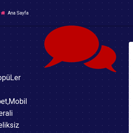
(current)
Ana Sayfa
opüLer
bet,Mobil
rali
eliksiz