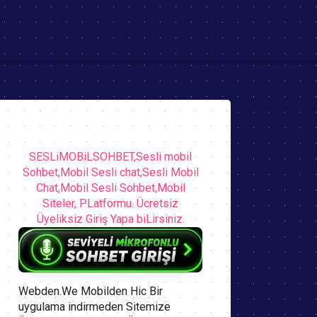
SESLiMOBiLSOHBET,Sesli mobil
Sohbet,Mobil Sesli chat,Sesli Mobil
Chat,Mobil Sesli Sohbet,Mobil
Siteler, PLatformu. Ücretsiz
Üyeliksiz Giriş Yapa biLirsiniz.
Webden.We Mobilden Hic Bir
uygulama indirmeden Sitemize