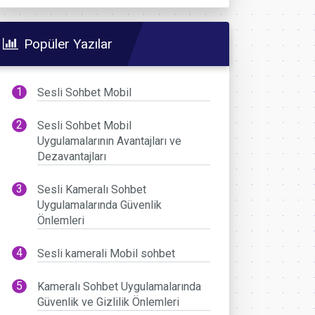
Popüler Yazılar
Sesli Sohbet Mobil
Sesli Sohbet Mobil
Uygulamalarının Avantajları ve
Dezavantajları
Sesli Kameralı Sohbet
Uygulamalarında Güvenlik
Önlemleri
Sesli kamerali Mobil sohbet
Kameralı Sohbet Uygulamalarında
Güvenlik ve Gizlilik Önlemleri