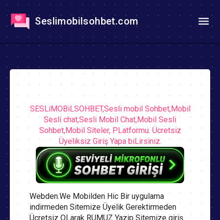
Seslimobilsohbet.com
SESLiMOBiLSOHBET,Sesli mobil Sohbet,Mobil
Sesli chat,Sesli Mobil Chat,Mobil Sesli
Sohbet,Mobil Siteler, PLatformu. Ücretsiz
Üyeliksiz Giriş Yapa biLirsiniz.
Webden.We Mobilden Hic Bir uygulama
indirmeden Sitemize Üyelik Gerektirmeden
Ücretsiz OLarak RUMUZ Yazip Sitemize giriş