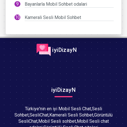
Bayanlarla Mobil Sohbet odalari
Kamerali Sesli Mobil Sohbet
iyiDizayN
iyiDizayN
Türkiye'nin en iyi Mobil Sesli Chat,Sesli
Sohbet,SesliChat,Kamerali Sesli Sohbet,Görüntülü
SesliChat,Mobil Sesli sohbet,Mobil Sesli chat