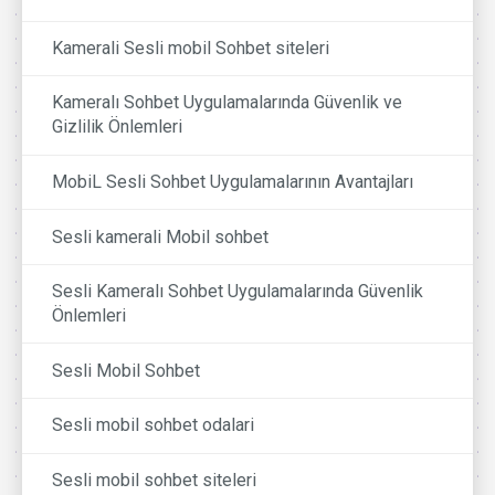
Kamerali Sesli mobil Sohbet siteleri
Kameralı Sohbet Uygulamalarında Güvenlik ve
Gizlilik Önlemleri
MobiL Sesli Sohbet Uygulamalarının Avantajları
Sesli kamerali Mobil sohbet
Sesli Kameralı Sohbet Uygulamalarında Güvenlik
Önlemleri
Sesli Mobil Sohbet
Sesli mobil sohbet odalari
Sesli mobil sohbet siteleri