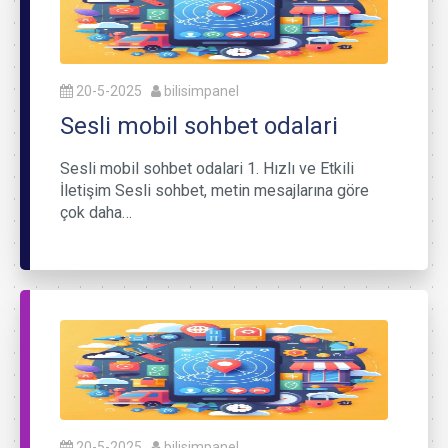
20-5-2025
bilisimpanel
Sesli mobil sohbet odalari
Sesli mobil sohbet odalari 1. Hızlı ve Etkili
İletişim Sesli sohbet, metin mesajlarına göre
çok daha…
20-5-2025
bilisimpanel