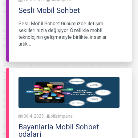
Sesli Mobil Sohbet
Sesli Mobil Sohbet Günümüzde iletişim
şekilleri hızla değişiyor. Özellikle mobil
teknolojinin gelişmesiyle birlikte, insanlar
artık…
06-4-2025
bilisimpanel
Bayanlarla Mobil Sohbet
odalari