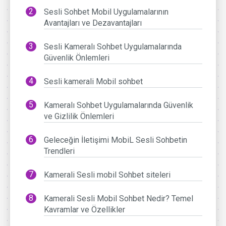
Sesli Sohbet Mobil Uygulamalarının
Avantajları ve Dezavantajları
Sesli Kameralı Sohbet Uygulamalarında
Güvenlik Önlemleri
Sesli kamerali Mobil sohbet
Kameralı Sohbet Uygulamalarında Güvenlik
ve Gizlilik Önlemleri
Geleceğin İletişimi MobiL Sesli Sohbetin
Trendleri
Kamerali Sesli mobil Sohbet siteleri
Kamerali Sesli Mobil Sohbet Nedir? Temel
Kavramlar ve Özellikler