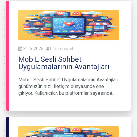
31-5-2025
bilisimpanel
MobiL Sesli Sohbet
Uygulamalarının Avantajları
MobiL Sesli Sohbet Uygulamalarının Avantajları
günümüzün hızlı iletişim dünyasında öne
çıkıyor. Kullanıcılar, bu platformlar sayesinde…