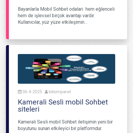
Bayanlarla Mobil Sohbet odalari hem eğlenceli
hem de işlevsel birçok avantajı vardır.
Kullanıcılar, yüz yüze etkileşimin…
06-4-2025
bilisimpanel
Kamerali Sesli mobil Sohbet
siteleri
Kamerali Sesli mobil Sohbet iletişimin yeni bir
boyutunu sunan etkileyici bir platformdur.