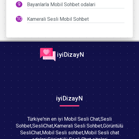
Bayanlarla Mobil Sohbet odalari
Kamerali Sesli Mobil Sohbet
iyiDizayN
iyiDizayN
Türkiye'nin en iyi Mobil Sesli Chat,Sesli
Sohbet,SesliChat,Kamerali Sesli Sohbet,Görüntülü
SesliChat,Mobil Sesli sohbet,Mobil Sesli chat