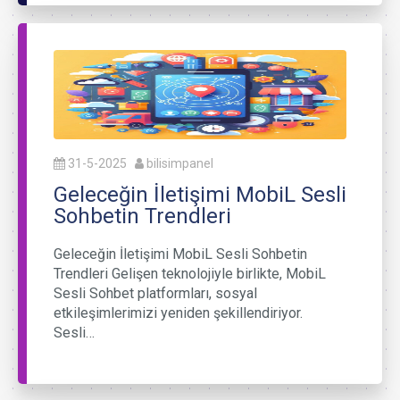
31-5-2025
bilisimpanel
Geleceğin İletişimi MobiL Sesli
Sohbetin Trendleri
Geleceğin İletişimi MobiL Sesli Sohbetin
Trendleri Gelişen teknolojiyle birlikte, MobiL
Sesli Sohbet platformları, sosyal
etkileşimlerimizi yeniden şekillendiriyor.
Sesli…