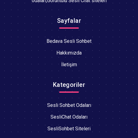
odalari,Görüntülü Sesli Chat siteleri
Sayfalar
Bedava Sesli Sohbet
Hakkımızda
İletişim
Kategoriler
Sesli Sohbet Odaları
SesliChat Odaları
SesliSohbet Siteleri