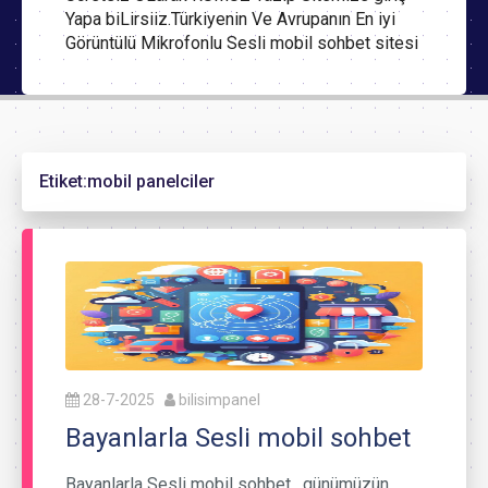
Yapa biLirsiiz.Türkiyenin Ve Avrupanın En iyi
Görüntülü Mikrofonlu Sesli mobil sohbet sitesi
Etiket:
mobil panelciler
28-7-2025
bilisimpanel
Bayanlarla Sesli mobil sohbet
Bayanlarla Sesli mobil sohbet , günümüzün