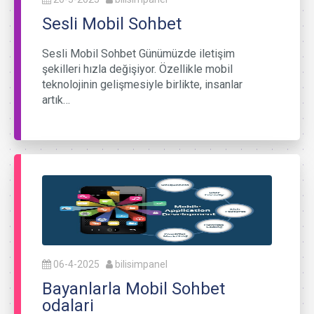
Sesli Mobil Sohbet
Sesli Mobil Sohbet Günümüzde iletişim
şekilleri hızla değişiyor. Özellikle mobil
teknolojinin gelişmesiyle birlikte, insanlar
artık…
06-4-2025
bilisimpanel
Bayanlarla Mobil Sohbet
odalari