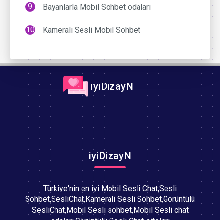
Bayanlarla Mobil Sohbet odalari
Kamerali Sesli Mobil Sohbet
iyiDizayN
iyiDizayN
Türkiye'nin en iyi Mobil Sesli Chat,Sesli
Sohbet,SesliChat,Kamerali Sesli Sohbet,Görüntülü
SesliChat,Mobil Sesli sohbet,Mobil Sesli chat