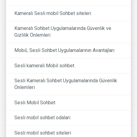
Kamerali Sesli mobil Sohbet siteleri
Kameralı Sohbet Uygulamalarında Güvenlik ve
Gizlilik Önlemleri
MobiL Sesli Sohbet Uygulamalarının Avantajları
Sesli kamerali Mobil sohbet
Sesli Kameralı Sohbet Uygulamalarında Güvenlik
Önlemleri
Sesli Mobil Sohbet
Sesli mobil sohbet odalari
Sesli mobil sohbet siteleri