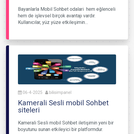
Bayanlarla Mobil Sohbet odalari hem eğlenceli
hem de işlevsel birçok avantajı vardır.
Kullanıcılar, yüz yüze etkileşimin…
06-4-2025
bilisimpanel
Kamerali Sesli mobil Sohbet
siteleri
Kamerali Sesli mobil Sohbet iletişimin yeni bir
boyutunu sunan etkileyici bir platformdur.