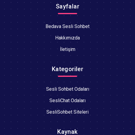
Sayfalar
Bedava Sesli Sohbet
Hakkımızda
İletişim
Kategoriler
Sesli Sohbet Odaları
SesliChat Odaları
SesliSohbet Siteleri
Kaynak