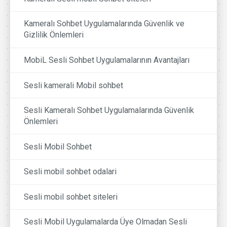
Kameralı Sohbet Uygulamalarında Güvenlik ve
Gizlilik Önlemleri
MobiL Sesli Sohbet Uygulamalarının Avantajları
Sesli kamerali Mobil sohbet
Sesli Kameralı Sohbet Uygulamalarında Güvenlik
Önlemleri
Sesli Mobil Sohbet
Sesli mobil sohbet odalari
Sesli mobil sohbet siteleri
Sesli Mobil Uygulamalarda Üye Olmadan Sesli