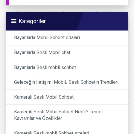
Kategoriler
Bayanlarla Mobil Sohbet odalari
Bayanlarla Sesli Mobil chat
Bayanlarla Sesli mobil sohbet
Geleceğin İletişimi MobiL Sesli Sohbetin Trendleri
Kamerali Sesli Mobil Sohbet
Kamerali Sesli Mobil Sohbet Nedir? Temel
Kavramlar ve Özellikler
Kamerali Sesli mobil Sohbet siteleri