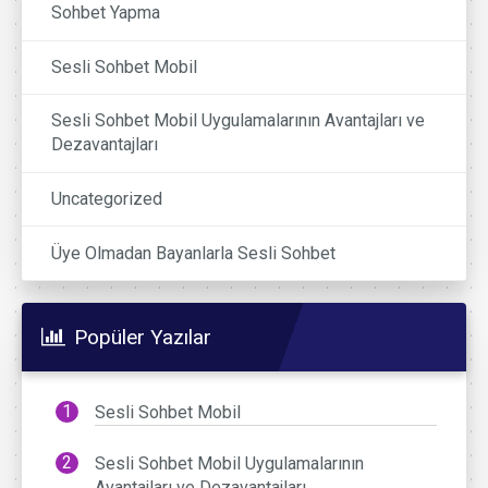
Sohbet Yapma
Sesli Sohbet Mobil
Sesli Sohbet Mobil Uygulamalarının Avantajları ve
Dezavantajları
Uncategorized
Üye Olmadan Bayanlarla Sesli Sohbet
Popüler Yazılar
Sesli Sohbet Mobil
Sesli Sohbet Mobil Uygulamalarının
Avantajları ve Dezavantajları