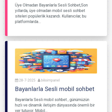
Üye Olmadan Bayanlarla Sesli Sohbet,Son
yıllarda, üye olmadan mobil sesli sohbet
siteleri popülerlik kazandı. Kullanıcılar, bu
platformlarda…
28-7-2025
bilisimpanel
Bayanlarla Sesli mobil sohbet
Bayanlarla Sesli mobil sohbet , günümüzün
hızlı ve dinamik iletişim dünyasında önemli bir
yer tutuyor. Mobil…