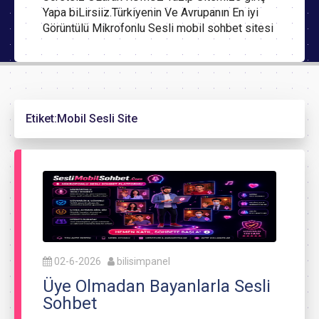
Yapa biLirsiiz.Türkiyenin Ve Avrupanın En iyi
Görüntülü Mikrofonlu Sesli mobil sohbet sitesi
Etiket:
Mobil Sesli Site
02-6-2026
bilisimpanel
Üye Olmadan Bayanlarla Sesli
Sohbet