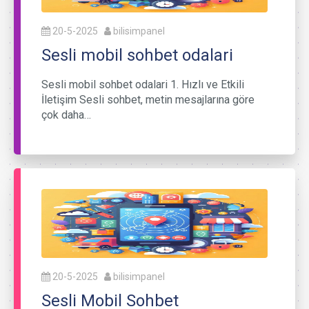
20-5-2025
bilisimpanel
Sesli mobil sohbet odalari
Sesli mobil sohbet odalari 1. Hızlı ve Etkili
İletişim Sesli sohbet, metin mesajlarına göre
çok daha…
20-5-2025
bilisimpanel
Sesli Mobil Sohbet