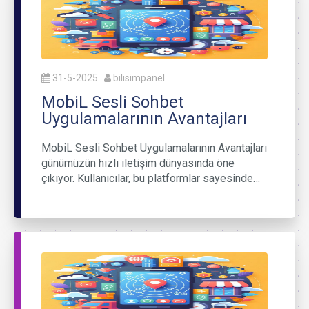
31-5-2025
bilisimpanel
MobiL Sesli Sohbet
Uygulamalarının Avantajları
MobiL Sesli Sohbet Uygulamalarının Avantajları
günümüzün hızlı iletişim dünyasında öne
çıkıyor. Kullanıcılar, bu platformlar sayesinde…