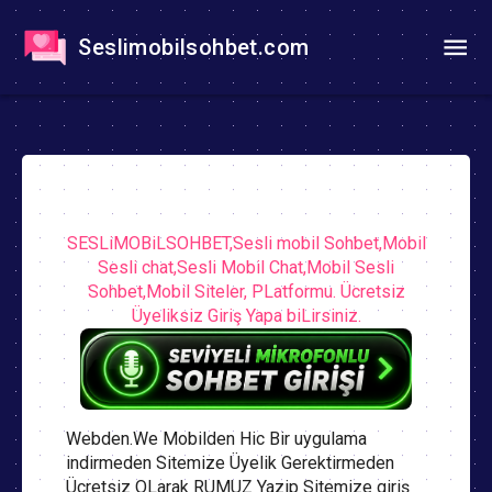
Seslimobilsohbet.com
SESLiMOBiLSOHBET,Sesli mobil Sohbet,Mobil
Sesli chat,Sesli Mobil Chat,Mobil Sesli
Sohbet,Mobil Siteler, PLatformu. Ücretsiz
Üyeliksiz Giriş Yapa biLirsiniz.
Webden.We Mobilden Hic Bir uygulama
indirmeden Sitemize Üyelik Gerektirmeden
Ücretsiz OLarak RUMUZ Yazip Sitemize giriş