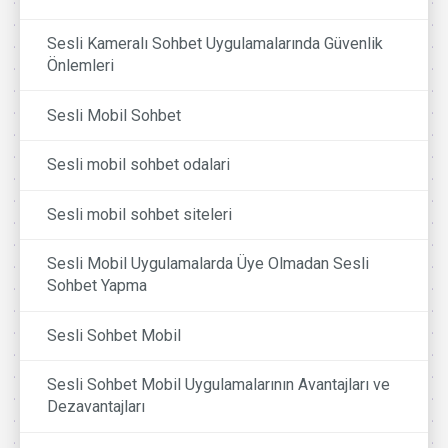
Sesli Kameralı Sohbet Uygulamalarında Güvenlik
Önlemleri
Sesli Mobil Sohbet
Sesli mobil sohbet odalari
Sesli mobil sohbet siteleri
Sesli Mobil Uygulamalarda Üye Olmadan Sesli
Sohbet Yapma
Sesli Sohbet Mobil
Sesli Sohbet Mobil Uygulamalarının Avantajları ve
Dezavantajları