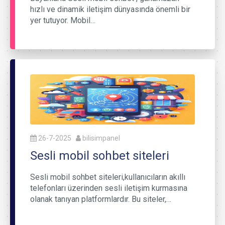
hızlı ve dinamik iletişim dünyasında önemli bir
yer tutuyor. Mobil…
26-7-2025
bilisimpanel
Sesli mobil sohbet siteleri
Sesli mobil sohbet siteleri,kullanıcıların akıllı
telefonları üzerinden sesli iletişim kurmasına
olanak tanıyan platformlardır. Bu siteler,…